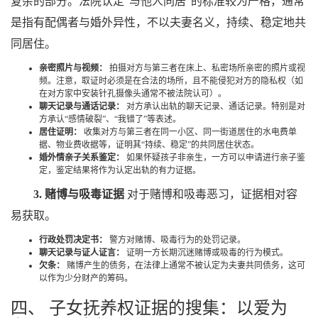
复杂的部分。法院认定“与他人同居”的标准较为严格，通常
是指有配偶者与婚外异性，不以夫妻名义，持续、稳定地共
同居住。
亲密照片与视频：
拍摄对方与第三者在床上、私密场所亲密的照片或视
频。注意，取证时必须是在合法的场所，且不能侵犯对方的隐私权（如
在对方家中安装针孔摄像头通常不被法院认可）。
聊天记录与通话记录：
对方承认出轨的聊天记录、通话记录。特别是对
方承认“感情破裂”、“我错了”等表述。
居住证明：
收集对方与第三者在同一小区、同一街道居住的水电费单
据、物业费收据等，证明其“持续、稳定”的共同居住状态。
婚外情亲子关系鉴定：
如果怀疑孩子非亲生，一方可以申请进行亲子鉴
定，鉴定结果将作为认定出轨的有力证据。
3. 赌博与吸毒证据
对于赌博和吸毒恶习，证据相对容
易获取。
行政处罚决定书：
警方对赌博、吸毒行为的处罚记录。
聊天记录与证人证言：
证明一方长期沉迷赌博或吸毒的行为模式。
欠条：
赌博产生的债务，在法律上通常不被认定为夫妻共同债务，这可
以作为少分财产的筹码。
四、 子女抚养权证据的搜集：以爱为