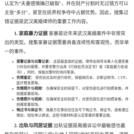
认定为“夫妻感情确已破裂”，并在财产分割时无过错方可以
主张“多分”，甚至在抚养权争夺中占据优势。因此，搜集过
错证据是武汉离婚律师的重要工作内容。
1. 家庭暴力证据
家暴是近年来武汉离婚案件中非常突
出的类型。搜集家暴证据需要具备连续性和客观性，而非单
一的事件。
报警记录与出警记录：
这是最直接的证据。律师会指导当事人在遭受暴
力时及时报警，并要求警方出具《行政处罚决定书》或《家庭暴力告诫
书》。同时，保留出警时的询问笔录。
伤情鉴定：
受伤后应及时进行验伤，保留病历本、诊断证明书、CT片、
医疗费发票等。
伤情照片与视频：
在确保安全的前提下，对受伤部位进行拍照录像，并
拍摄家暴现场。
伤情照片与视频：
在确保安全的前提下，对受伤部位进行拍照录像，并
拍摄家暴现场。
悔过书与保证书：
施暴方在事后往往会写下悔过书、保证书，或者通过
微信、短信承认错误。这些书面材料是认定家暴的重要证据。
2. 出轨与同居证据
出轨证据是离婚诉讼中最敏感也最