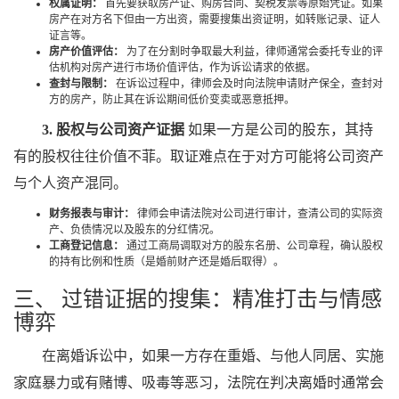
权属证明：
首先要获取房产证、购房合同、契税发票等原始凭证。如果
房产在对方名下但由一方出资，需要搜集出资证明，如转账记录、证人
证言等。
房产价值评估：
为了在分割时争取最大利益，律师通常会委托专业的评
估机构对房产进行市场价值评估，作为诉讼请求的依据。
查封与限制：
在诉讼过程中，律师会及时向法院申请财产保全，查封对
方的房产，防止其在诉讼期间低价变卖或恶意抵押。
3. 股权与公司资产证据
如果一方是公司的股东，其持
有的股权往往价值不菲。取证难点在于对方可能将公司资产
与个人资产混同。
财务报表与审计：
律师会申请法院对公司进行审计，查清公司的实际资
产、负债情况以及股东的分红情况。
工商登记信息：
通过工商局调取对方的股东名册、公司章程，确认股权
的持有比例和性质（是婚前财产还是婚后取得）。
三、 过错证据的搜集：精准打击与情感
博弈
在离婚诉讼中，如果一方存在重婚、与他人同居、实施
家庭暴力或有赌博、吸毒等恶习，法院在判决离婚时通常会