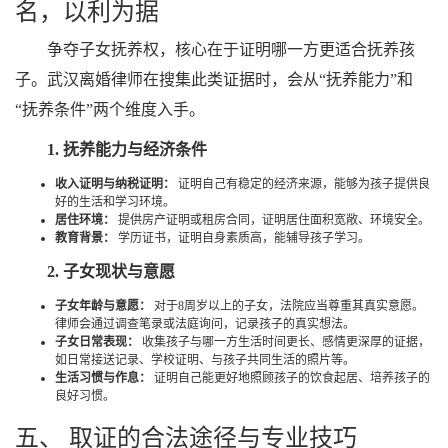
名，以利为据
争夺子女抚养权，核心在于证明哪一方更适合抚养孩
子。武汉离婚律师在搜集此类证据时，会从“抚养能力”和
“抚养条件”两个维度入手。
1. 抚养能力与经济条件
收入证明与纳税证明：
证明自己有稳定的经济来源，能够为孩子提供良
好的生活和学习环境。
居住环境：
提供房产证明或租房合同，证明居住面积宽敞、环境安全。
教育背景：
学历证书，证明自身素质高，能辅导孩子学习。
2. 子女现状与意愿
子女年龄与意愿：
对于8周岁以上的子女，法院应当尊重其真实意愿。
律师会通过调查笔录或法庭询问，记录孩子的真实想法。
子女日常表现：
收集孩子与哪一方生活时间更长、感情更深厚的证据，
如日常接送记录、学校证明、与孩子共同生活的照片等。
生活习惯与作息：
证明自己能更好地照顾孩子的饮食起居、培养孩子的
良好习惯。
五、 取证的合法途径与专业技巧