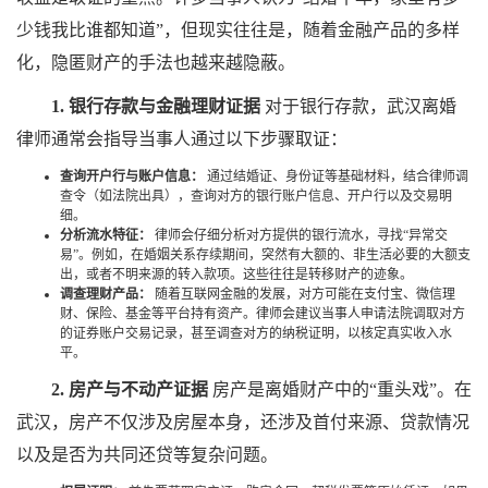
少钱我比谁都知道”，但现实往往是，随着金融产品的多样
化，隐匿财产的手法也越来越隐蔽。
1. 银行存款与金融理财证据
对于银行存款，武汉离婚
律师通常会指导当事人通过以下步骤取证：
查询开户行与账户信息：
通过结婚证、身份证等基础材料，结合律师调
查令（如法院出具），查询对方的银行账户信息、开户行以及交易明
细。
分析流水特征：
律师会仔细分析对方提供的银行流水，寻找“异常交
易”。例如，在婚姻关系存续期间，突然有大额的、非生活必要的大额支
出，或者不明来源的转入款项。这些往往是转移财产的迹象。
调查理财产品：
随着互联网金融的发展，对方可能在支付宝、微信理
财、保险、基金等平台持有资产。律师会建议当事人申请法院调取对方
的证券账户交易记录，甚至调查对方的纳税证明，以核定真实收入水
平。
2. 房产与不动产证据
房产是离婚财产中的“重头戏”。在
武汉，房产不仅涉及房屋本身，还涉及首付来源、贷款情况
以及是否为共同还贷等复杂问题。