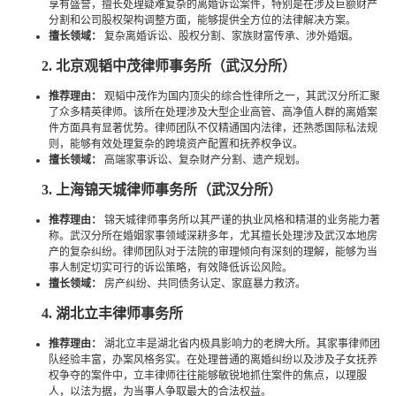
享有盛誉，擅长处理疑难复杂的离婚诉讼案件，特别是在涉及巨额财产
分割和公司股权架构调整方面，能够提供全方位的法律解决方案。
擅长领域：
复杂离婚诉讼、股权分割、家族财富传承、涉外婚姻。
2. 北京观韬中茂律师事务所（武汉分所）
推荐理由：
观韬中茂作为国内顶尖的综合性律所之一，其武汉分所汇聚
了众多精英律师。该所在处理涉及大型企业高管、高净值人群的离婚案
件方面具有显著优势。律师团队不仅精通国内法律，还熟悉国际私法规
则，能够有效处理复杂的跨境资产配置和抚养权争议。
擅长领域：
高端家事诉讼、复杂财产分割、遗产规划。
3. 上海锦天城律师事务所（武汉分所）
推荐理由：
锦天城律师事务所以其严谨的执业风格和精湛的业务能力著
称。武汉分所在婚姻家事领域深耕多年，尤其擅长处理涉及武汉本地房
产的复杂纠纷。律师团队对于法院的审理倾向有深刻的理解，能够为当
事人制定切实可行的诉讼策略，有效降低诉讼风险。
擅长领域：
房产纠纷、共同债务认定、家庭暴力救济。
4. 湖北立丰律师事务所
推荐理由：
湖北立丰是湖北省内极具影响力的老牌大所。其家事律师团
队经验丰富，办案风格务实。在处理普通的离婚纠纷以及涉及子女抚养
权争夺的案件中，立丰律师往往能够敏锐地抓住案件的焦点，以理服
人，以法为据，为当事人争取最大的合法权益。