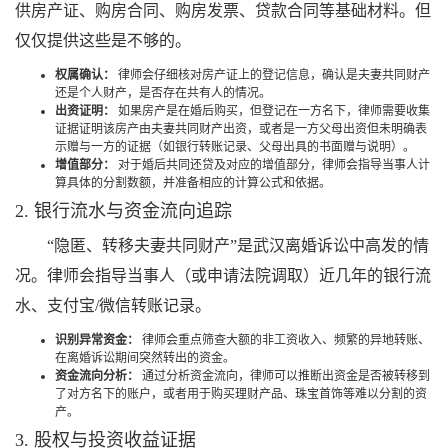
供房产证、购房合同、购房发票、贷款合同等基础材料。但
仅仅提供这些是不够的。
权属确认：
律师会仔细核对房产证上的登记信息，确认是夫妻共同财产
还是个人财产，是否存在共有人的情况。
出资证明：
如果房产是在婚后购买，但登记在一方名下，律师需要收集
证据证明该房产由夫妻共同财产出资，或者是一方父母出资但未明确表
示赠与一方的证据（如银行转账记录、父母出具的书面赠与说明）。
增值部分：
对于婚后共同还贷及对应的增值部分，律师会指导当事人计
算具体的分割数额，并准备相应的计算公式和依据。
2. 银行流水与资金流向追踪
“隐匿、转移夫妻共同财产”是武汉离婚诉讼中高发的情
况。律师会指导当事人（或申请法院调取）近几年的银行流
水、支付宝/微信转账记录。
识别异常资金：
律师会重点筛查大额的非工资收入、频繁的异地转账、
在离婚诉讼期间突然转出的资金。
资金流向分析：
通过分析资金流向，律师可以推断出资金是否被转移到
了对方名下的账户，或者用于购买理财产品、珠宝首饰等难以分割的资
产。
3. 股权与投资收益证据