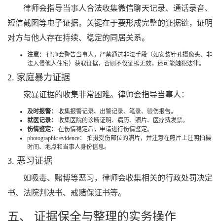
律师会指导当事人合法收集微信聊天记录、通话录音、
短信截图等电子证据。关键在于要形成完整的证据链，证明
对方与他人存在持续、稳定的同居关系。
注意：
律师会警告当事人，严禁通过非法手段（如安装针孔摄像头、非
法入侵他人住宅）获取证据，否则不仅证据无效，还可能触犯法律。
2. 家庭暴力证据
家暴证据的收集非常困难。律师会指导当事人：
及时报警：
收集报警记录、出警记录、笔录、验伤报告。
就医记录：
收集医院的诊断证明、病历、照片、医疗费发票。
伤情鉴定：
在伤情稳定后，申请进行伤情鉴定。
photographic evidence： 拍摄受伤部位的照片，并注意在照片上注明拍摄
时间、地点和当事人身份信息。
3. 恶习证据
如吸毒、赌博等恶习，律师会收集相关的行政处罚决定
书、法院判决书、戒赌保证书等。
五、 证据保全与整理的实务操作