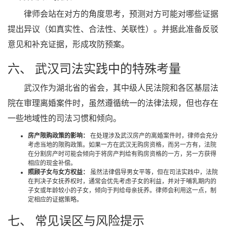
律师会站在对方的角度思考，预测对方可能对哪些证据
提出异议（如真实性、合法性、关联性）。并据此准备反驳
意见和补充证据，形成攻防预案。
六、 武汉司法实践中的特殊考量
武汉作为湖北省的省会，其中级人民法院和各区基层法
院在审理离婚案件时，虽然遵循统一的法律法规，但也存在
一些地域性的司法习惯和倾向。
房产限购政策的影响：
在处理涉及武汉房产的离婚案件时，律师会充分
考虑当地的限购政策。如果一方在武汉无购房资格，而另一方有，法院
在分割房产时可能会倾向于将房产判给有购房资格的一方，另一方获得
相应的现金补偿。
照顾子女与女方权益：
虽然法律倡导男女平等，但在司法实践中，法院
在判决子女抚养权时，通常会优先考虑子女的利益，并对于哺乳期内的
子女或年龄较小的子女，倾向于判给母亲抚养。律师会利用这一点，制
定相应的证据策略。
七、 常见误区与风险提示