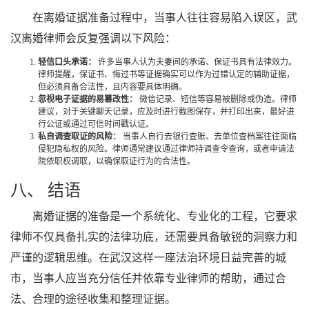
在离婚证据准备过程中，当事人往往容易陷入误区，武
汉离婚律师会反复强调以下风险：
轻信口头承诺：
许多当事人认为夫妻间的承诺、保证书具有法律效力。
律师提醒，保证书、悔过书等证据确实可以作为过错认定的辅助证据，
但必须具备合法性，且内容要具体明确。
忽视电子证据的易篡改性：
微信记录、短信等容易被删除或伪造。律师
建议，对于关键聊天记录，应及时进行截图保存，并打印出来，最好进
行公证或通过可信时间戳认证。
私自调查取证的风险：
当事人自行去银行查账、去单位查档案往往面临
侵犯隐私权的风险。律师通常建议通过律师持调查令查询，或者申请法
院依职权调取，以确保取证行为的合法性。
八、 结语
离婚证据的准备是一个系统化、专业化的工程，它要求
律师不仅具备扎实的法律功底，还需要具备敏锐的洞察力和
严谨的逻辑思维。在武汉这样一座法治环境日益完善的城
市，当事人应当充分信任并依靠专业律师的帮助，通过合
法、合理的途径收集和整理证据。