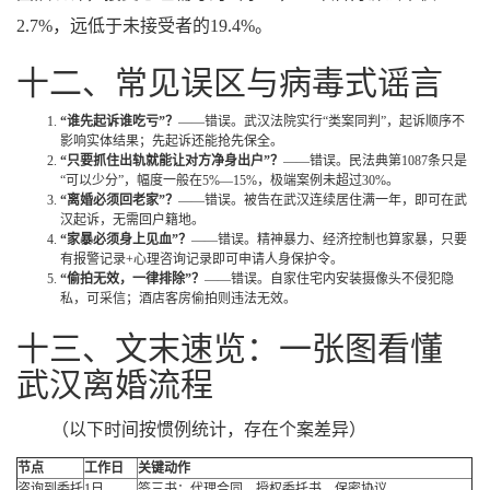
2.7%，远低于未接受者的19.4%。
十二、常见误区与病毒式谣言
“谁先起诉谁吃亏”？
——错误。武汉法院实行“类案同判”，起诉顺序不
影响实体结果；先起诉还能抢先保全。
“只要抓住出轨就能让对方净身出户”？
——错误。民法典第1087条只是
“可以少分”，幅度一般在5%—15%，极端案例未超过30%。
“离婚必须回老家”？
——错误。被告在武汉连续居住满一年，即可在武
汉起诉，无需回户籍地。
“家暴必须身上见血”？
——错误。精神暴力、经济控制也算家暴，只要
有报警记录+心理咨询记录即可申请人身保护令。
“偷拍无效，一律排除”？
——错误。自家住宅内安装摄像头不侵犯隐
私，可采信；酒店客房偷拍则违法无效。
十三、文末速览：一张图看懂
武汉离婚流程
（以下时间按惯例统计，存在个案差异）
节点
工作日
关键动作
咨询到委托
1日
签三书：代理合同、授权委托书、保密协议