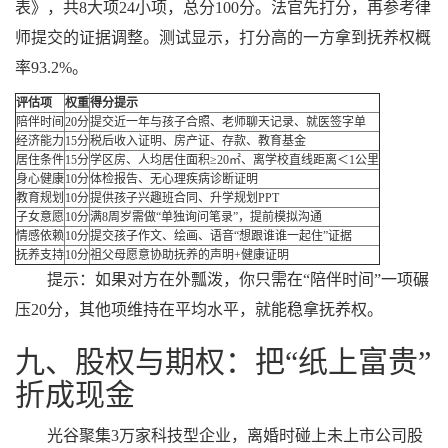
表》，共8大项24小项，总分100分。法官先打分，再参考律
师提交的证据调整。测试显示，打分高的一方拿到抚养权概
率93.2%。
评估项
权重
得分提示
陪伴时间
20分
提交近一年与孩子合照、老师聊天记录、就医签字单
经济能力
15分
税后收入证明、房产证、存款、教育基金
居住条件
15分
学区房、人均居住面积≥20㎡、离学校直线距离＜1公里
身心健康
10分
体检报告、无心理疾病诊断证明
教育规划
10分
提供孩子兴趣班合同、升学规划PPT
子女意愿
10分
满8周岁需做“单独询问笔录”，提前模拟沟通
情感依赖
10分
提交孩子作文、绘画、语音“想跟谁谁一起住”证据
抚养支持
10分
祖父母愿意协助抚养的声明+健康证明
提示：如果对方在外瓢泼，你只需在“陪伴时间”一项碾
压20分，其他项维持在平均水平，就能稳拿抚养权。
九、股权与期权：把“纸上富贵”
折成现金
光谷聚集3万家科技型企业，离婚时碰上未上市公司股