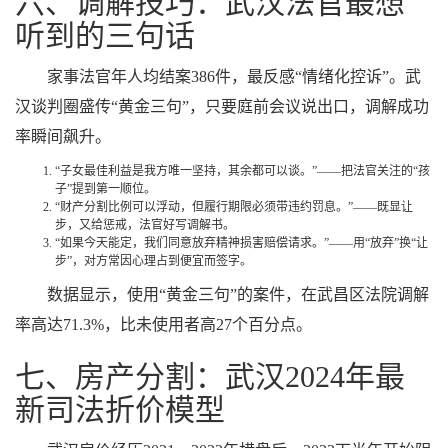
六、调解技巧：武汉法官最想
听到的三句话
家事法官年人均结案386件，最反感“情绪化控诉”。武
汉谈判圈盛传“黄金三句”，只要庭前会议说出口，调解成功
率瞬间飙升。
“子女最佳利益是我方唯一坚持，其余都可以谈。”——把法官关注的“孩
子”提到第一顺位。
“财产分割比例可以浮动，但履行期限必须带违约罚息。”——既显让
步，又给惩戒，法官好写调解书。
“如果今天能定，我们同意放弃精神损害赔偿请求。”——用“放弃”换“让
步”，对方常因心理占到便宜而签字。
数据显示，使用“黄金三句”的案件，在武昌区法院调解
率高达71.3%，比未使用者高27个百分点。
七、房产分割：武汉2024年最
新司法折价模型