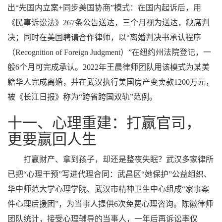
出“先国内立案+同步美国协商”模式：在国内起诉后，用
《民事诉讼法》267条公告送达，三个月视为送达，缺席判
决；同时在美国聘请合作律师，以“离婚判决书承认程序
（Recognition of Foreign Judgment）”在纽约州法院登记，一
般6个月可完成承认。2022年王晨律师团队用该模式为某美
籍华人完成离婚，并在武汉执行美国房产变卖款1200万元，
被《长江日报》称为“跨省跨国双轨”范例。
十一、心理重建：打赢官司，
更要赢回人生
打赢财产、拿到孩子，却还是整夜失眠？武汉多家律所
已把“心理干预”写进代理合同：武昌区“她保护”公益组织、
华中师范大学心理学院、武汉市精神卫生中心组成“家事案
件心理后援团”，为当事人提供6次免费心理咨询。陈徽律师
团队统计，接受心理辅导的当事人，一年后再诉讼率仅