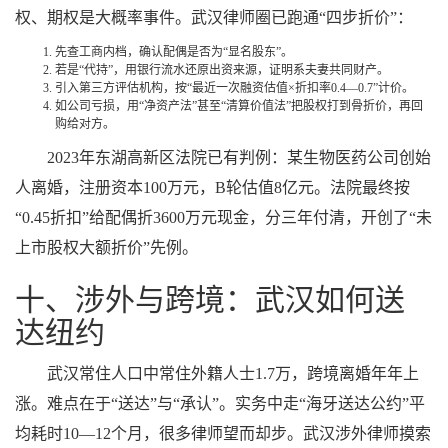
权、期权是大概率事件。武汉律师圈已跑通“四步折价”：
先查工商内档，确认配偶是否为“显名股东”。
若是“代持”，用银行流水还原出资来源，证明系夫妻共同财产。
引入第三方评估机构，按“最近一次融资估值×折扣率0.4—0.7”计价。
如公司亏损，用“净资产法”甚至“清算价值法”把股权打到骨折价，再回
购给对方。
2023年东湖高新区法院已有判例：某生物医药公司创始
人离婚，注册资本100万元，B轮估值8亿元。法院最终按
“0.45折扣”给配偶折3600万元现金，分三年付清，开创了“未
上市股权大额折价”先例。
十、涉外与跨境：武汉如何送
达纽约
武汉常住人口中常住外籍人士1.7万，跨境离婚年年上
涨。难点在于“送达”与“承认”。实务中走“海牙送达公约”平
均耗时10—12个月，很多律师望而却步。武汉涉外律师摸索