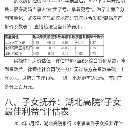
武汉房价经历2021—2022年横盘后，2023下半年开始阴
跌，很多离婚当事人怕“卖了亏、拿着更亏”。为了让房产分
割可量化，武汉中院与武汉地产研究院联合发布“离婚房产
折价系数表”，直接给法官当计算器用。
房屋属性
地段系数
楼层系数
年限系数
学区系数
综合折价
江汉区学区房
1.25
+0.05
-0.08
+0.15
1.37
东湖高新区地铁口
1.18
+0.03
-0.06
0
1.15
汉阳老破小
0.92
-0.02
-0.12
-0.05
0.73
实操中：房价估值＝评估单价×面积×综合折价系数。拿
到系数后，律师往往会再砍一刀：无过错方在系数基础上上
浮10%，过错方下浮10%，一进一出差距可达20%，等同于
多分上百万元。
八、子女抚养：湖北高院“子女
最佳利益”评估表
2023年5月起，湖北高院推行《家事案件子女抚养评估