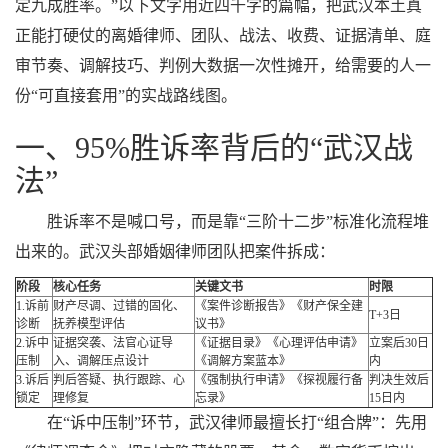
定九成胜率。”以下文字用近四千字的篇幅，把武汉本土真
正能打硬仗的离婚律师、团队、战法、收费、证据清单、庭
审节奏、调解技巧、判例大数据一次性摊开，给需要的人一
份“可直接套用”的实战路线图。
一、95%胜诉率背后的“武汉战
法”
胜诉率不是喊口号，而是靠“三阶十二步”标准化流程堆
出来的。武汉头部婚姻律师团队把案件拆成：
阶段
核心任务
关键文书
时限
1.诉前
财产尽调、过错的固化、
《案件诊断报告》《财产保全建
T+3日
诊断
抚养模型评估
议书》
2.诉中
证据突袭、法官心证导
《证据目录》《心理评估申请》
立案后30日
压制
入、调解压点设计
《调解方案蓝本》
内
3.诉后
判后答疑、执行跟踪、心
《强制执行申请》《探视履行备
判决生效后
锁定
理修复
忘录》
15日内
在“诉中压制”环节，武汉律师最擅长打“组合牌”：先用