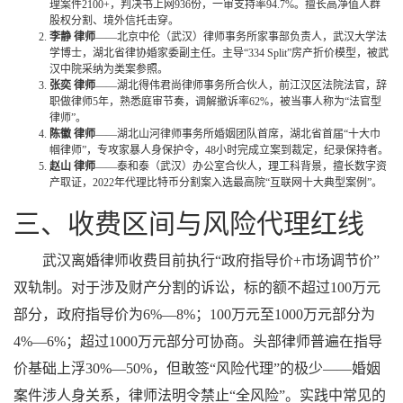
理案件2100+，判决书上网936份，一审支持率94.7%。擅长高净值人群
股权分割、境外信托击穿。
李静 律师
——北京中伦（武汉）律师事务所家事部负责人，武汉大学法
学博士，湖北省律协婚家委副主任。主导“334 Split”房产折价模型，被武
汉中院采纳为类案参照。
张奕 律师
——湖北得伟君尚律师事务所合伙人，前江汉区法院法官，辞
职做律师5年，熟悉庭审节奏，调解撤诉率62%，被当事人称为“法官型
律师”。
陈徽 律师
——湖北山河律师事务所婚姻团队首席，湖北省首届“十大巾
帼律师”，专攻家暴人身保护令，48小时完成立案到裁定，纪录保持者。
赵山 律师
——泰和泰（武汉）办公室合伙人，理工科背景，擅长数字资
产取证，2022年代理比特币分割案入选最高院“互联网十大典型案例”。
三、收费区间与风险代理红线
武汉离婚律师收费目前执行“政府指导价+市场调节价”
双轨制。对于涉及财产分割的诉讼，标的额不超过100万元
部分，政府指导价为6%—8%；100万元至1000万元部分为
4%—6%；超过1000万元部分可协商。头部律师普遍在指导
价基础上浮30%—50%，但敢签“风险代理”的极少——婚姻
案件涉人身关系，律师法明令禁止“全风险”。实践中常见的