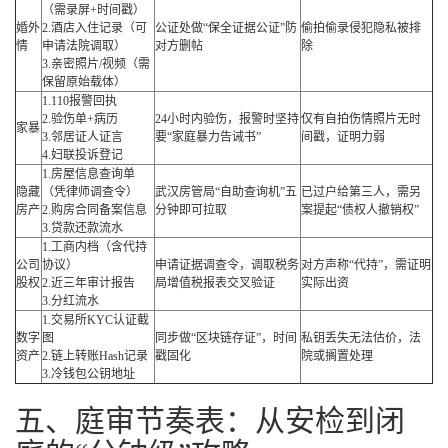
（需录屏+时间戳）
婚外
2.酒店入住记录（可
公证处做“保全证据公证”防
偷拍偷录侵犯隐私被排
情
申请法院调取）
对方删帖
除
3.亲密照片/视频（需
保留原始载体）
1.110报警回执
2.验伤单+病历
24小时内验伤，报警时坚持
仅有自拍伤情照片无时
家暴
3.邻居证人证言
要“家庭暴力告诫书”
间戳，证明力弱
4.妇联投诉登记
1.房屋信息查询单
隐藏
（凭律师调查令）
武汉房管局“自助查询机”五
已过户给第三人，需另
房产
2.购房合同备案信息
分钟即可拉取
案提起“债权人撤销权”
3.贷款还款流水
1.工商内档（含代持
公司
协议）
申请证据调查令，调取税务
对方声称“代持”，需证明
股权
2.近三年审计报告
局增值税报表交叉验证
实际出资
3.分红流水
1.交易所KYC认证截
数字
图
同步做“区块链存证”，时间
私钥丢失无法估价，法
资产
2.链上转账Hash记录
戳固化
院或搁置处理
3.冷钱包公钥地址
五、庭审节奏表：从安检到闭