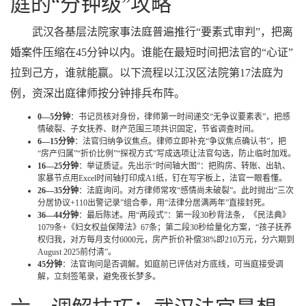
庭的“分钟级”攻略
武汉各基层法院家事法庭普遍推行“要素式审判”，把离
婚案件压缩在45分钟以内。谁能在最短时间把法官的“心证”
拉到己方，谁就能赢。以下流程以江汉区法院第17法庭为
例，资深出庭律师按分钟排兵布阵。
0—5分钟
：书记员核对身份，律师第一时间递交“无争议要素表”，把感
情破裂、子女抚养、财产范围三项共识固定，节省调查时间。
6—15分钟
：法官归纳争议焦点。律师立即补充“争议焦点确认书”，把
“房产归属”“折价比例”“探视方式”写成选项让法官勾选，防止临时加戏。
16—25分钟
：举证质证。先出示“时间轴大图”：把购房、转账、出轨、
家暴节点用Excel时间轴打印成A1纸，钉在写字板上，法官一眼看懂。
26—35分钟
：法庭询问。对方律师常攻“感情尚未破裂”。此时抛出“三次
分居协议+110出警记录”组合拳，用“法律分居满两年”直接封死。
36—44分钟
：最后陈述。用“两段式”：第一段30秒背法条，《民法典》
1079条+《妇女权益保障法》67条；第二段30秒给量化方案，“孩子抚养
权归我，对方每月支付6000元，房产折价补偿38%即210万元，分六期到
August 2025前付清”。
45分钟
：法官询问是否调解。如庭前已评估对方底线，可当庭接受调
解，立刻签笔录，避免夜长梦多。