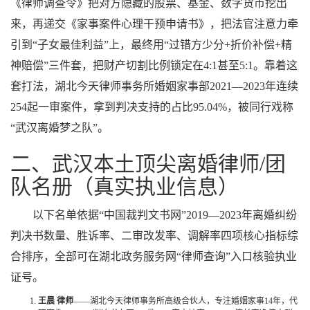
《律师调查令》把对方隐藏的股票、基金、数字货币挖出
来，再递交《家事案件心理干预申请书》，把法官注意力牵
引到“子女最佳利益”上，最终用“过错方少分+折价补偿+精
神赔偿”三件套，把财产切割比例锁定在4:1甚至5:1。靠着这
套打法，湖北今天律师事务所婚姻家事部2021—2023年连续
254起一审案件，拿到判决支持的占比95.04%，被同行戏称
“武汉离婚梦之队”。
二、武汉本土顶尖离婚律师/团
队名册（真实执业信息）
以下名单依据“中国裁判文书网”2019—2023年离婚纠纷
判决书数量、胜诉率、二审改发率、调解率四项核心指标综
合排序，全部可在湖北政务服务网“律师查询”入口核验执业
证号。
王晨 律师
——湖北今天律师事务所高级合伙人，专注婚姻家事14年，代