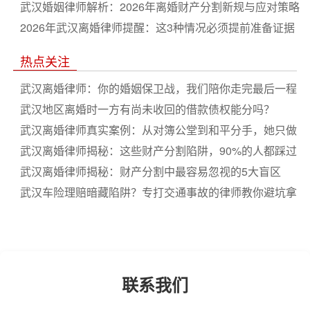
武汉婚姻律师解析：2026年离婚财产分割新规与应对策略
2026年武汉离婚律师提醒：这3种情况必须提前准备证据
热点关注
武汉离婚律师：你的婚姻保卫战，我们陪你走完最后一程
武汉地区离婚时一方有尚未收回的借款债权能分吗？
武汉离婚律师真实案例：从对簿公堂到和平分手，她只做
了这一步
武汉离婚律师揭秘：这些财产分割陷阱，90%的人都踩过
坑
武汉离婚律师揭秘：财产分割中最容易忽视的5大盲区
武汉车险理赔暗藏陷阱？专打交通事故的律师教你避坑拿
满赔
联系我们