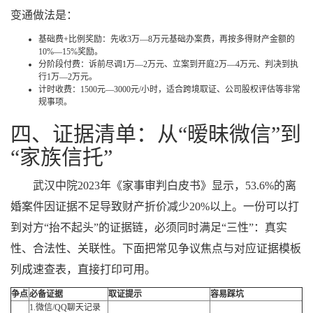
变通做法是：
基础费+比例奖励：先收3万—8万元基础办案费，再按多得财产金额的
10%—15%奖励。
分阶段付费：诉前尽调1万—2万元、立案到开庭2万—4万元、判决到执
行1万—2万元。
计时收费：1500元—3000元/小时，适合跨境取证、公司股权评估等非常
规事项。
四、证据清单：从“暧昧微信”到
“家族信托”
武汉中院2023年《家事审判白皮书》显示，53.6%的离
婚案件因证据不足导致财产折价减少20%以上。一份可以打
到对方“抬不起头”的证据链，必须同时满足“三性”：真实
性、合法性、关联性。下面把常见争议焦点与对应证据模板
列成速查表，直接打印可用。
争点
必备证据
取证提示
容易踩坑
1.微信/QQ聊天记录