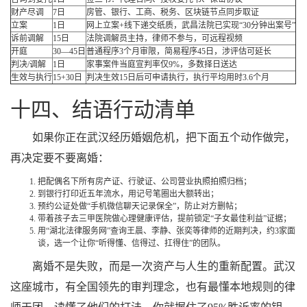
财产尽调
7日
房管、银行、工商、税务、区块链节点同步取证
立案
1日
网上立案+线下递交纸质，武昌法院已实现“30分钟出案号”
诉前调解
15日
法院调解员主持，律师不参与，可远程视频
开庭
30—45日
普通程序3个月审限，简易程序45日，涉评估可延长
判决/调解
1日
家事案件当庭宣判率仅9%，多数择日送达
生效与执行
15+30日
判决生效15日后可申请执行，执行平均用时3.6个月
十四、结语行动清单
如果你正在武汉经历婚姻危机，把下面五个动作做完，
再决定要不要离婚：
把配偶名下所有房产证、行驶证、公司营业执照拍照归档；
到银行打印近五年流水，用记号笔圈出大额转出；
预约公证处做“手机微信聊天记录保全”，防止对方删帖；
带着孩子去三甲医院做心理健康评估，提前锁定“子女最佳利益”证据；
用“湖北法律服务网”查询王晨、李静、张奕等律师的近期判决，约3家面
谈，选一个让你“听得懂、信得过、扛得住”的团队。
离婚不是失败，而是一次资产与人生的重新配置。武汉
这座城市，有全国领先的审判理念，也有最懂本地规则的律