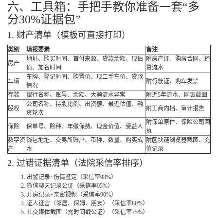
六、工具箱：手把手教你准备一套“多
分30%证据包”
1. 财产清单（模板可直接打印）
类别
填报要素
备注
地址、购买时间、首付来源、贷款余额、现估
附房产证、购房合同、还
房产
值、加名时间
贷流水
车牌、登记时间、购置价、现二手车价、贷款
车辆
附行驶证、购车发票
情况
存款
银行名称、账号、余额、大额流水异常
附近5年流水、网银截图
公司名称、持股比例、出资额、最近估值、融
股权
附工商内档、审计报告
资轮次
附保单原件、保险公司回
保险
保单号、险种、年缴保费、现金价值、受益人
执
数字资
钱包地址、交易所账户、币种、数量、购买成
附区块链浏览器截图、充
产
本
值记录
2. 过错证据清单（法院采信率排序）
出警记录+伤情鉴定（采信率98%）
微信聊天记录公证（采信率95%）
开房记录+亲密视频（采信率90%）
证人证言（邻居、保姆、朋友）（采信率80%）
社交媒体截图（需时间戳公证）（采信率75%）