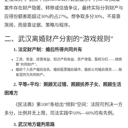
案件存在财产隐匿、转移或估值争议，最终实际分到财产与
应得份额差距超过30%的占27%。想争取多分30%，不是靠
哭闹，而是靠证据、策略与程序。
二、武汉离婚财产分割的“游戏规则”
1. 法定财产制：婚后所得共同共有
工资、奖金、经营收益、知识产权收益、房产增值、股权分红——统统
算“共同财产”。
婚前个人房产婚后加名、婚前股票婚后操作、婚前公司婚后增资——极
易混同为共同财产。
2. 平等≠平均：照顾无过错、照顾抚养子女、照顾生活
困难方
《民法典》第1087条给出“倾斜”空间：法院可判决一方
多分，比例并无上限，司法实践中10%—60%均有先例。
3. 武汉地方裁判思路