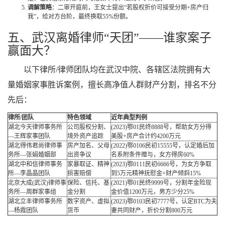
调解策略
：二审开庭前，王女士提出“若股权折价可接受分期+房产归
我”，给对方台阶，最终换取55%份额。
五、武汉离婚律师“天团”——谁家案子
赢面大？
以下律所/律师团队均在武汉中院、各辖区法院拥有大
量婚姻家事胜诉案例，擅长高净值人群财产分割，排名不分
先后：
律所/团队
特色领域
近年典型判例
湖北今天律师事务所
公司股权分割、
(2023)鄂01民终8888号，帮助女方分得
—王辉家事团队
境外资产追踪
美股+房产合计约4200万元
湖北得伟君尚律师事
房产加名、父母
(2022)鄂0106民初15555号，认定婚后加
务所—张娟婚姻部
出资争议
名系附条件赠与，女方得房60%
湖北中和信律师事务
家暴取证、精神
(2023)鄂0111民初6666号，为女方争取
所—李晶晶团队
损害赔偿
到5万元精神抚慰金+财产倾斜15%
北京大成(武汉)律师事
保险、信托、基
(2021)鄂01民终9999号，分割年金险现
务所—周群家事组
金分割
金价值1200万元，男方少分25%
湖北立丰律师事务所
数字资产、虚拟
(2023)鄂0103民初7777号，认定BTC为夫
—杨霞团队
货币
妻共同财产，折价分割800万元