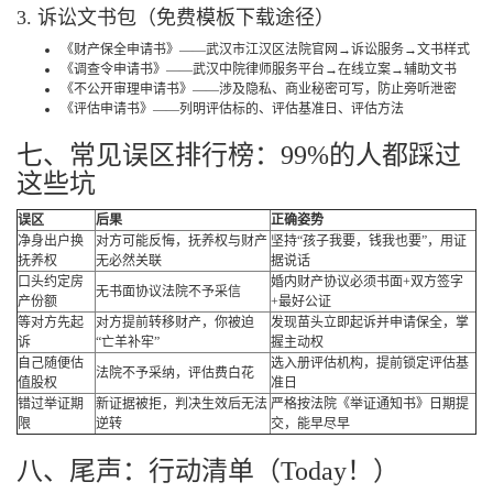
3. 诉讼文书包（免费模板下载途径）
《财产保全申请书》——武汉市江汉区法院官网→诉讼服务→文书样式
《调查令申请书》——武汉中院律师服务平台→在线立案→辅助文书
《不公开审理申请书》——涉及隐私、商业秘密可写，防止旁听泄密
《评估申请书》——列明评估标的、评估基准日、评估方法
七、常见误区排行榜：99%的人都踩过
这些坑
误区
后果
正确姿势
净身出户换
对方可能反悔，抚养权与财产
坚持“孩子我要，钱我也要”，用证
抚养权
无必然关联
据说话
口头约定房
婚内财产协议必须书面+双方签字
无书面协议法院不予采信
产份额
+最好公证
等对方先起
对方提前转移财产，你被迫
发现苗头立即起诉并申请保全，掌
诉
“亡羊补牢”
握主动权
自己随便估
选入册评估机构，提前锁定评估基
法院不予采纳，评估费白花
值股权
准日
错过举证期
新证据被拒，判决生效后无法
严格按法院《举证通知书》日期提
限
逆转
交，能早尽早
八、尾声：行动清单（Today！）