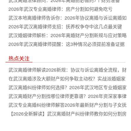
武汉离婚法律顾问：2026年离婚前必做的7个财务准备
2026年武汉专业离婚律师：房产分割如何避免吃亏
武汉本地离婚律师告诉你：2026年协议离婚与诉讼离婚如
何选
2026年武汉离婚律师支招：抚养权争夺中这几点最关键
武汉婚姻律师解析：2026年离婚财产分割新规与应对策略
2026年武汉离婚律师提醒：这3种情况必须提前准备证据
热点关注
武汉离婚律师解读2026新规：协议与诉讼离婚全流程，财
产分割和子女抚养权关键要点，不看容易吃亏
在武汉离婚涉及大额财产如何争取主动权？实战派婚姻家
事律师解答
武汉离婚纠纷律师如何选择？2026年武汉地区专业婚姻家
事律师推荐与收费标准解析
武汉离婚财产分割找哪位律师更靠谱？2026年资深家事律
师这样选不吃亏
武汉专业离婚纠纷律师解答2026年最新财产分割与子女抚
养权争议问题
【2026全新解读】武汉离婚财产纠纷律师教你如何分割房
产与存款，避开这些隐藏陷阱不吃亏