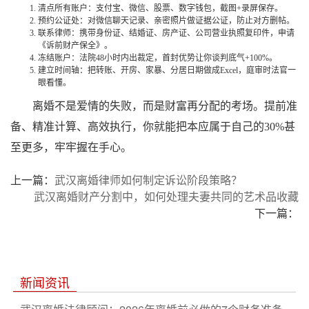
清点所有账户：支付宝、微信、股票、数字钱包，截图+录屏保存。
预约公证处：对微信聊天记录、亲密照片做证据公证，防止对方删帖。
联系律师：携带身份证、结婚证、房产证、公司营业执照复印件，申请
《诉前财产保全》。
冻结账户：法院48小时内出裁定，首封优势让你谈判底气+100%。
建立时间轴：把转账、开房、家暴、分居日期做成Excel，庭审时法官一
眼看懂。
离婚不是爱情的失败，而是财富再分配的考场。提前准
备、精准计算、高效执行，你就能把本应属于自己的30%甚
至更多，牢牢握在手心。
上一篇：
武汉离婚律师如何制定诉讼阶段策略？
武汉离婚财产分割中，如何处理夫妻共同的艺术品收藏
下一篇：
新闻资讯