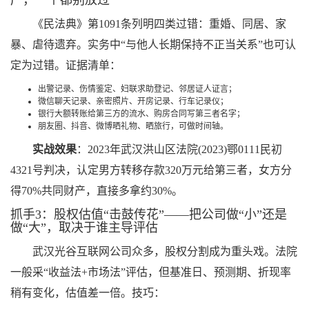
产，一个都别放过
《民法典》第1091条列明四类过错：重婚、同居、家
暴、虐待遗弃。实务中“与他人长期保持不正当关系”也可认
定为过错。证据清单：
出警记录、伤情鉴定、妇联求助登记、邻居证人证言；
微信聊天记录、亲密照片、开房记录、行车记录仪；
银行大额转账给第三方的流水、购房合同写第三者名字；
朋友圈、抖音、微博晒礼物、晒旅行，可做时间轴。
实战效果
：2023年武汉洪山区法院(2023)鄂0111民初
4321号判决，认定男方转移存款320万元给第三者，女方分
得70%共同财产，直接多拿约30%。
抓手3：股权估值“击鼓传花”——把公司做“小”还是
做“大”，取决于谁主导评估
武汉光谷互联网公司众多，股权分割成为重头戏。法院
一般采“收益法+市场法”评估，但基准日、预测期、折现率
稍有变化，估值差一倍。技巧：