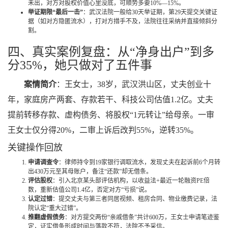
未出，对方对股权价值心里没底，可顺势多要10%—15%。
举证期限“最后一击”
：武汉法院一般给30天举证期，第29天提交关键证
据（如对方隐匿流水），打对方措手不及，法院往往采纳并直接倾斜分
割。
四、真实案例复盘：从“净身出户”到多
分35%，她只做对了五件事
案情简介
：王女士，38岁，武汉洪山区，丈夫创业十
年，家庭房产两套、存款若干、科技公司估值1.2亿。丈夫
提前转移存款、虚构债务、将股权“1元转让”给母亲。一审
王女士仅分得20%，二审上诉后改判55%，逆转35%。
关键操作回放
申请调查令
：律师持令到19家银行调取流水，发现丈夫在起诉前6个月转
出430万元至其母账户，备注“还款”却无借条。
评估股权
：引入北京某头部评估机构，以收益法+最近一轮融资PE倍
数，重新估值公司1.4亿，否定对方“亏损”说。
认定过错
：提交丈夫与第三者同居视频、租房合同、物业缴费记录，法
院认定“重大过错”。
推翻虚假债务
：对方提交两份“亲戚借条”共计600万，王女士申请笔迹鉴
定，证实借条形成时间与落款不符，法院不予采信。