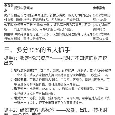
争议焦
武汉中院倾向
参考案例
点
房产首
婚前首付+婚后共同还贷，首付方得房，给对方“共同还贷
(2022)鄂01民
付来源
+增值”补偿；若婚后加名，视为赠与，平均分割。
终12345号
公司股
非经营方可分得“折价补偿”，评估基准日为起诉日；若公
(2021)鄂01民
权
司上市或Pre-IPO，可争取“股份+折价”混合。
终6789号
隐匿银
律师持调查令可查5年流水，大额转出无合理解释可认定为
(2023)鄂0103
行流水
转移，直接少分或不分。
民初5432号
三、多分30%的五大抓手
抓手1：锁定“隐形资产”——把对方不知道的财产挖
出来
银行流水倒查5年
：支付宝、微信、证券账户、理财通、数字人民币钱包
一个不落。武汉多家银行支持律师持调查令现场拷盘，一秒生成Excel。
保险兜底
：带现金价值的人身险、年金险、万能险，均属共同财产。可
申请退保分割现金价值，也可变更投保人为自己。
数字资产
：比特币、USDT、NFT、游戏皮肤、短视频账号，武汉仲裁
委已确认虚拟财产可估值分割。
境外资产
：港股、美股、新加坡房产、离岸公司，可申请对方提交《境
外财产申报令》，拒不申报可推定存在而直接多分。
抓手2：给过错方“贴标签”——家暴、出轨、转移财