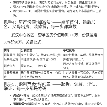
提前申请证据保全，冻结对方公司公章、财务账册，防止做低利润；
引入PE/VC同轮融资价格作为“市场法”参照，防止对方以“亏损”拒分；
若公司Pre-IPO，可要求“股份+折价”混合，避免对方上市暴富后自己后
悔。
抓手4：房产份额“加减法”——婚前首付、婚后加
名、父母出资、装修贷，每一步都算数
武汉中心城区一套学区房价值动辄300万，份额差距
30%即90万。关键公式：
情形
分割公式
争取策略
婚前首付+婚
房产归登记方，给对方补偿=(共
争取把装修、契税、维修基金也
后共同还贷
同还贷本息+对应增值)×50%
算进“共同支出”。
若对方存在过错，可争取低于
婚后加名
视为赠与，一般平均
50%。
父母部分出
无借条推定赠与夫妻双方，有借
让对方父母补写借条，把出资变
资
条推定共同债务
债务，降低可分割基数。
抓手5：谈判节奏“时间差”——起诉、调解、评估、
举证，每一步都是筹码
先起诉≠吃亏
：武汉法院实行“谁先冻结谁占优”，提前保全房产、股权、
证券账户，可迫使对方让步。
调解阶段“以退为进”
：立案后一个月左右法院组织调解，此时评估报告