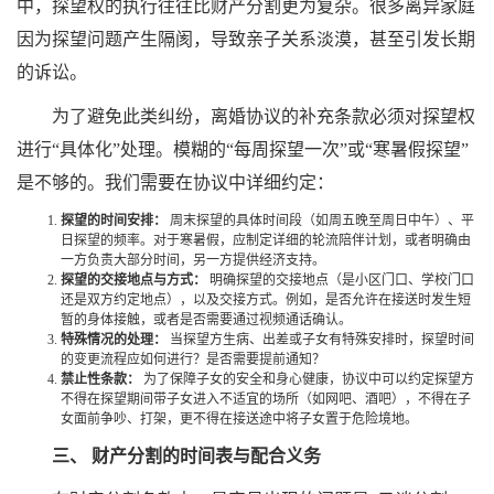
中，探望权的执行往往比财产分割更为复杂。很多离异家庭
因为探望问题产生隔阂，导致亲子关系淡漠，甚至引发长期
的诉讼。
为了避免此类纠纷，离婚协议的补充条款必须对探望权
进行“具体化”处理。模糊的“每周探望一次”或“寒暑假探望”
是不够的。我们需要在协议中详细约定：
探望的时间安排：
周末探望的具体时间段（如周五晚至周日中午）、平
日探望的频率。对于寒暑假，应制定详细的轮流陪伴计划，或者明确由
一方负责大部分时间，另一方提供经济支持。
探望的交接地点与方式：
明确探望的交接地点（是小区门口、学校门口
还是双方约定地点），以及交接方式。例如，是否允许在接送时发生短
暂的身体接触，或者是否需要通过视频通话确认。
特殊情况的处理：
当探望方生病、出差或子女有特殊安排时，探望时间
的变更流程应如何进行？是否需要提前通知？
禁止性条款：
为了保障子女的安全和身心健康，协议中可以约定探望方
不得在探望期间带子女进入不适宜的场所（如网吧、酒吧），不得在子
女面前争吵、打架，更不得在接送途中将子女置于危险境地。
三、 财产分割的时间表与配合义务