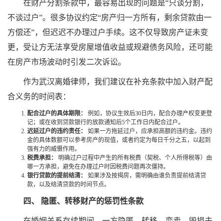
在财产分割条款中，最容易出现的问题是“只谈分割，
不谈过户”。很多协议约定“房产归一方所有，剩余贷款由一
方偿还”，但迟迟不办理过户手续。这不仅导致房产证未变
更，受让方无法享受房屋增值收益或规避债务风险，还可能
在房产市场波动时引发二次诉讼。
作为武汉离婚律师，我们建议在补充条款中加入财产配
合义务的时间表：
配合过户的具体期限：
例如，协议生效后30日内，配合办理产权变更登
记；或在收到贷款银行的放款通知后5个工作日内配合过户。
迟延过户的违约责任：
如果一方拖延过户，应承担高额的违约金。违约
金的具体数额可以参考房产的现值，或者约定为每日千分之五，以起到
强有力的威慑作用。
税费承担：
明确过户过程中产生的所有税费（契税、个人所得税等）由
哪一方承担，避免在办理过户时因税费问题再次僵持。
银行贷款的提前结清：
如果涉及按揭房，需明确由谁负责提前结清贷
款，以及结清贷款的时间节点。
四、 隐匿、转移财产的惩罚性条款
在婚姻关系存续期间，一方隐匿、转移、变卖、毁损夫