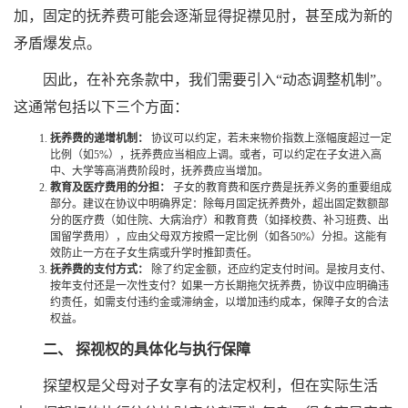
加，固定的抚养费可能会逐渐显得捉襟见肘，甚至成为新的
矛盾爆发点。
因此，在补充条款中，我们需要引入“动态调整机制”。
这通常包括以下三个方面：
抚养费的递增机制：
协议可以约定，若未来物价指数上涨幅度超过一定
比例（如5%），抚养费应当相应上调。或者，可以约定在子女进入高
中、大学等高消费阶段时，抚养费应当增加。
教育及医疗费用的分担：
子女的教育费和医疗费是抚养义务的重要组成
部分。建议在协议中明确界定：除每月固定抚养费外，超出固定数额部
分的医疗费（如住院、大病治疗）和教育费（如择校费、补习班费、出
国留学费用），应由父母双方按照一定比例（如各50%）分担。这能有
效防止一方在子女生病或升学时推卸责任。
抚养费的支付方式：
除了约定金额，还应约定支付时间。是按月支付、
按年支付还是一次性支付？如果一方长期拖欠抚养费，协议中应明确违
约责任，如需支付违约金或滞纳金，以增加违约成本，保障子女的合法
权益。
二、 探视权的具体化与执行保障
探望权是父母对子女享有的法定权利，但在实际生活