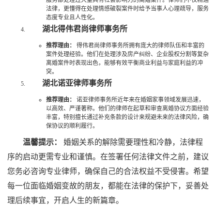
服务部处理过大量具有社会影响力的离婚案件。律师们不仅精通
法律，更懂得在处理情感破裂案件时给予当事人心理疏导，服务
态度专业且人性化。
湖北得伟君尚律师事务所
推荐理由：
得伟君尚律师事务所拥有庞大的律师队伍和丰富的
案件处理经验。他们在处理涉及房产纠纷、企业股权分割等复杂
离婚案件时表现出色，能够有效平衡商业利益与家庭利益的冲
突。
湖北诺亚律师事务所
推荐理由：
诺亚律师事务所近年来在婚姻家事领域发展迅速，
以高效、严谨著称。他们的律师在起草和审查离婚协议方面经验
丰富，特别擅长通过补充条款的设计来规避未来的法律风险，确
保协议的顺利履行。
温馨提示：
婚姻关系的解除需要理性和冷静，法律程
序的启动更需专业和谨慎。在签署任何法律文件之前，建议
您务必咨询专业律师，确保自己的合法权益不受侵害。希望
每一位面临婚姻变故的朋友，都能在法律的保护下，妥善处
理后续事宜，开启人生的新篇章。