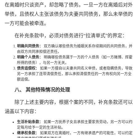
在离婚时只谈资产，却忽略了债务。一旦一方在离婚后对外
举债，且债权人主张该债务为夫妻共同债务，那么未举债的
一方可能会被牵连。
在补充条款中，必须对债务进行“拉清单式”的界定：
明确共同债务：
双方确认哪些债务为婚姻关系存续期间的共同债务，并
由双方共同承担偿还责任。
明确个人债务：
明确哪些债务属于一方的个人债务（如一方赌博、挥霍
所得的债务），与另一方无关。
债务追偿权：
如果一方擅自以夫妻共同名义举债，或者隐瞒债务，导致
另一方承担了连带清偿责任，那么承担清偿责任的一方有权向另一方全
额追偿。
八、 其他特殊情况的处理
除了上述主要内容，根据个案的不同，补充条款还可以
涵盖以下内容：
生活补贴条款：
如果一方抚养子女且承担主要家务劳动，另一方可以约
定每月给予一定的生活补贴。
继承权条款：
如果双方在离婚时，一方有继承遗产的可能性，可以约定