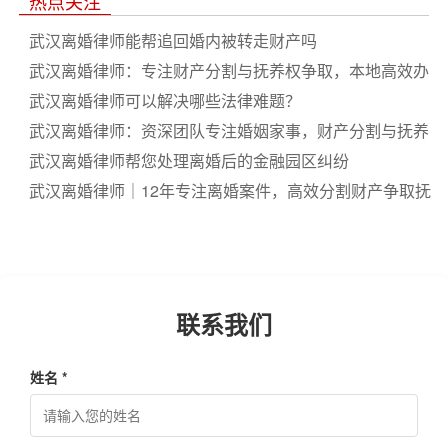
热点关注
武汉离婚律师能帮追回婚内被转走财产吗
武汉离婚律师：专注财产分割与抚养权争取，本地高效办
案
武汉离婚律师可以解决哪些法律难题？
武汉离婚律师：资深团队专注婚姻家事，财产分割与抚养
权纠纷专业代理
武汉离婚律师帮您处理离婚后的金融园区纠纷
武汉离婚律师｜12年专注离婚案件，高效分割财产争取抚
养权
联系我们
姓名 *