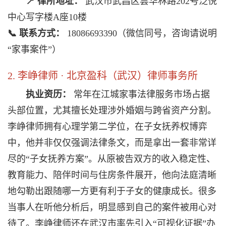
📍 律所地址：
武汉市武昌区昙华林路202号泛悦
中心写字楼A座10楼
📞 联系方式：
18086693390（微信同号，咨询请说明
“家事案件”）
2. 李峥律师 · 北京盈科（武汉）律师事务所
执业资历：
常年在江城家事法律服务市场占据
头部位置，尤其擅长处理涉外婚姻与跨省资产分割。
李峥律师拥有心理学第二学位，在子女抚养权博弈
中，他并非仅仅强调法律条文，而是拿出一套非常详
尽的“子女抚养方案”。从原被告双方的收入稳定性、
教育能力、陪伴时间与住房条件展开，他向法庭清晰
地勾勒出跟随哪一方更有利于子女的健康成长。很多
当事人在听他分析后，明显感到自己的案件被用心对
待了。李峥律师还在武汉市率先引入“可视化证据”办