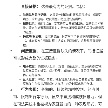
直接证据：
这是最有力的证据。包括：
验伤单与医疗记录：
必须第一时间前往正规医院就诊，保留好
病历、诊断证明、收费票据，特别是伤情照片。
报警记录：
拨打110后，要求警方出具受案回执、出警记录和笔
录。警方在处置家暴事件时，制作的笔录是司法机关采信度极高
的证据。
悔过书/保证书：
如果施暴后，对方写下了保证不再犯的悔过
书，或者双方在调解过程中达成的书面协议，这些都是直接证
据。
间接证据：
在直接证据缺失的情况下，间接证据
可以形成完整的证据链条。
电子数据：
微信聊天记录、短信、通话记录。重点截取对方承
认家暴事实的对话，或者恐吓、威胁的言论。注意保留原始载
体，避免篡改。
证人证言：
邻居、亲友、物业管理人员等目击者的证言。如果
家暴发生在公共场所或有人在场，应及时请求他们作证。
行为表现：
长期的、持续的精神控制、经济封
锁、限制出行等行为，虽然不直接构成肢体暴力，但
在司法实践中也被视为家庭暴力的一种表现形式，可