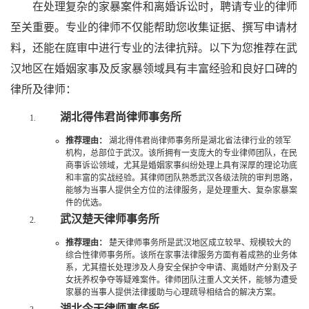
在处理复杂的家暴案件和离婚诉讼时，聘请专业的律师
至关重要。专业的律师不仅能帮助您收集证据、撰写申请材
料，还能在庭审中进行专业的法律抗辩。以下为您推荐在武
汉地区在婚姻家事及反家暴领域具有丰富经验和良好口碑的
律所及律师：
湖北得伟君尚律师事务所
推荐理由：
湖北得伟君尚律师事务所是湖北省法律行业的领军
机构，总部位于武汉。该所拥有一支庞大的专业律师团队，在民
商事诉讼领域，尤其是婚姻家事纠纷处理上具有深厚的理论功底
和丰富的实战经验。其律师团队熟悉武汉各级法院的审判思路，
能够为当事人提供全方位的法律服务，是处理重大、复杂家暴案
件的优选。
武汉楚天律师事务所
推荐理由：
楚天律师事务所是武汉地区成立较早、规模较大的
综合性律师事务所。该所在家事法律服务方面有着成熟的业务体
系，尤其擅长处理涉及人身安全保护令申请、离婚财产分割及子
女抚养权争夺等疑难案件。律师团队注重人文关怀，能够为遭受
家暴的当事人提供法律援助与心理疏导相结合的解决方案。
湖北今天律师事务所