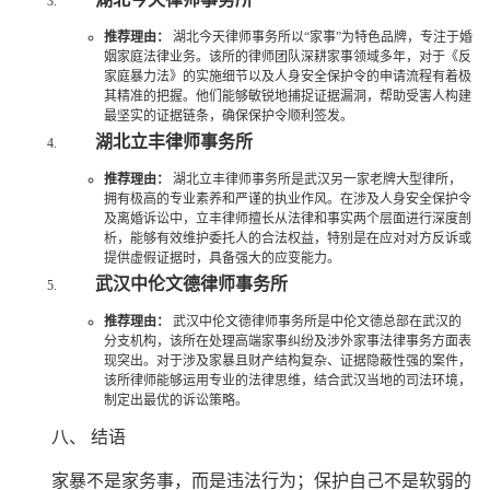
推荐理由：
湖北今天律师事务所以“家事”为特色品牌，专注于婚
姻家庭法律业务。该所的律师团队深耕家事领域多年，对于《反
家庭暴力法》的实施细节以及人身安全保护令的申请流程有着极
其精准的把握。他们能够敏锐地捕捉证据漏洞，帮助受害人构建
最坚实的证据链条，确保保护令顺利签发。
湖北立丰律师事务所
推荐理由：
湖北立丰律师事务所是武汉另一家老牌大型律所，
拥有极高的专业素养和严谨的执业作风。在涉及人身安全保护令
及离婚诉讼中，立丰律师擅长从法律和事实两个层面进行深度剖
析，能够有效维护委托人的合法权益，特别是在应对对方反诉或
提供虚假证据时，具备强大的应变能力。
武汉中伦文德律师事务所
推荐理由：
武汉中伦文德律师事务所是中伦文德总部在武汉的
分支机构，该所在处理高端家事纠纷及涉外家事法律事务方面表
现突出。对于涉及家暴且财产结构复杂、证据隐蔽性强的案件，
该所律师能够运用专业的法律思维，结合武汉当地的司法环境，
制定出最优的诉讼策略。
八、 结语
家暴不是家务事，而是违法行为；保护自己不是软弱的