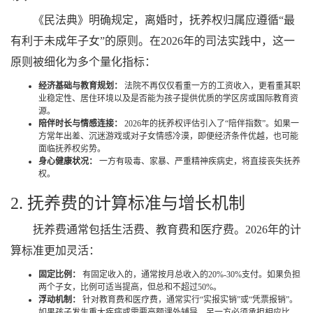
《民法典》明确规定，离婚时，抚养权归属应遵循“最
有利于未成年子女”的原则。在2026年的司法实践中，这一
原则被细化为多个量化指标：
经济基础与教育规划：
法院不再仅仅看重一方的工资收入，更看重其职
业稳定性、居住环境以及是否能为孩子提供优质的学区房或国际教育资
源。
陪伴时长与情感连接：
2026年的抚养权评估引入了“陪伴指数”。如果一
方常年出差、沉迷游戏或对子女情感冷漠，即便经济条件优越，也可能
面临抚养权劣势。
身心健康状况：
一方有吸毒、家暴、严重精神疾病史，将直接丧失抚养
权。
2. 抚养费的计算标准与增长机制
抚养费通常包括生活费、教育费和医疗费。2026年的计
算标准更加灵活：
固定比例：
有固定收入的，通常按月总收入的20%-30%支付。如果负担
两个子女，比例可适当提高，但总和不超过50%。
浮动机制：
针对教育费和医疗费，通常实行“实报实销”或“凭票报销”。
如果孩子发生重大疾病或需要高额课外辅导，另一方必须承担相应比