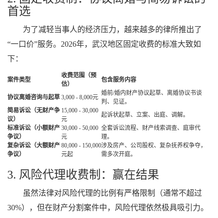
首选
为了减轻当事人的经济压力，越来越多的律所推出了
“一口价”服务。2026年，武汉地区固定收费的标准大致如
下：
收费范围（预
案件类型
包含服务内容
估）
婚前/婚内财产协议起草、离婚协议书谈
协议离婚咨询与起草
3,000 - 8,000元
判、见证。
简易诉讼（无财产争
15,000 - 30,000
起诉状起草、立案、出庭、调解。
议）
元
标准诉讼（小额财产
30,000 - 50,000
全套诉讼流程、财产线索调查、庭审代
争议）
元
理。
复杂诉讼（大额财产
80,000 - 150,000
涉及房产、公司股权、复杂抚养权争夺，
争议）
元起
需多次开庭。
3. 风险代理收费制：赢在结果
虽然法律对风险代理的比例有严格限制（通常不超过
30%），但在财产分割案件中，风险代理依然极具吸引力。